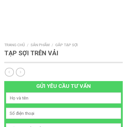
TRANG CHỦ
/
SẢN PHẨM
/
GẮP TẠP SỢI
TẠP SỢI TRÊN VẢI
GỬI YÊU CẦU TƯ VẤN