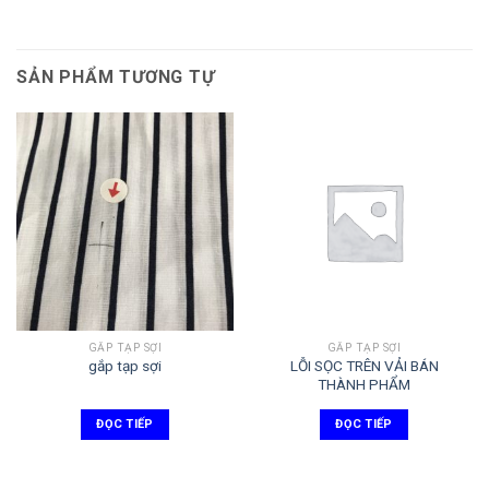
SẢN PHẨM TƯƠNG TỰ
GẮP TẠP SỢI
GẮP TẠP SỢI
gắp tạp sợi
LỖI SỌC TRÊN VẢI BÁN
THÀNH PHẨM
ĐỌC TIẾP
ĐỌC TIẾP