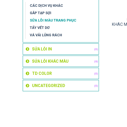
CÁC DỊCH VỤ KHÁC
GẮP TẠP SỢI
SỬA LỖI MÀU TRANG PHỤC
KHÁC 
TẨY VẾT DƠ
VÁ VẢI LỦNG RÁCH
SỬA LỖI IN
(0)
SỬA LỖI KHÁC MÀU
(6)
TD COLOR
(0)
UNCATEGORIZED
(0)