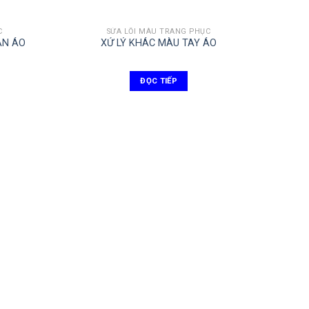
C
SỬA LỖI MÀU TRANG PHỤC
ÂN ÁO
XỬ LÝ KHÁC MÀU TAY ÁO
ĐỌC TIẾP