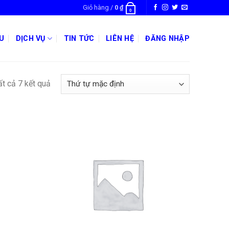
Giỏ hàng /
0
₫
0
ỆU
DỊCH VỤ
TIN TỨC
LIÊN HỆ
ĐĂNG NHẬP
tất cả 7 kết quả