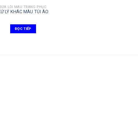
SỬA LỖI MÀU TRANG PHỤC
XỬ LÝ KHÁC MÀU TÚI ÁO
ĐỌC TIẾP