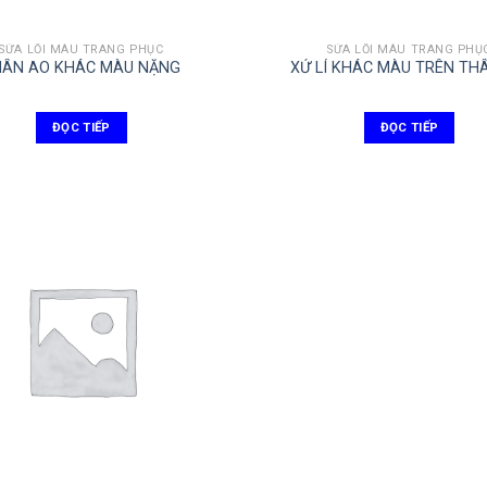
SỬA LỖI MÀU TRANG PHỤC
SỬA LỖI MÀU TRANG PHỤ
HÂN AO KHÁC MÀU NẶNG
XỬ LÍ KHÁC MÀU TRÊN TH
ĐỌC TIẾP
ĐỌC TIẾP