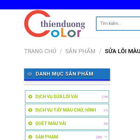
Skip
to
content
Tìm
kiếm:
TRANG CHỦ
/
SẢN PHẨM
/
SỬA LỖI MÀ
DANH MỤC SẢN PHẨM
DỊCH VỤ SỬA LỖI VẢI
(16)
DỊCH VỤ TẨY MÀU CHỮ, HÌNH
(1)
QUÉT MÀU VẢI
(0)
SẢN PHẨM
(24)