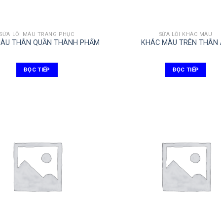
SỬA LỖI MÀU TRANG PHỤC
SỬA LỖI KHÁC MÀU
MÀU THÂN QUẦN THÀNH PHẨM
KHÁC MÀU TRÊN THÂN
ĐỌC TIẾP
ĐỌC TIẾP