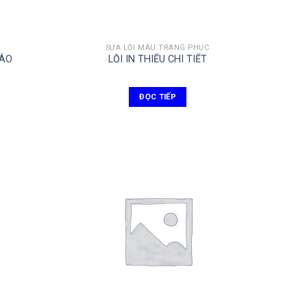
SỬA LỖI MÀU TRANG PHỤC
 ÁO
LỖI IN THIẾU CHI TIẾT
ĐỌC TIẾP