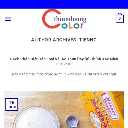
Skip
to
content
0
AUTHOR ARCHIVES:
TIENNC
Cách Phân Biệt Các Loại Vải Áo Thun Đầy Đủ Chính Xác Nhất
26/10/2019
Bạn đang mặc một chiếc áo thun xinh đẹp và rất vừa ý với chất
26
Th10